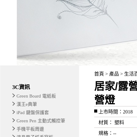
首頁 > 產品 > 生活
居家/
3C資訊
Green Board 電紙板
營燈
漢王e典筆
上市時間：2018
iPad 鍵盤保護套
Green Pen 主動式觸控筆
材質
： 塑料
手機平板周邊
規格
：--