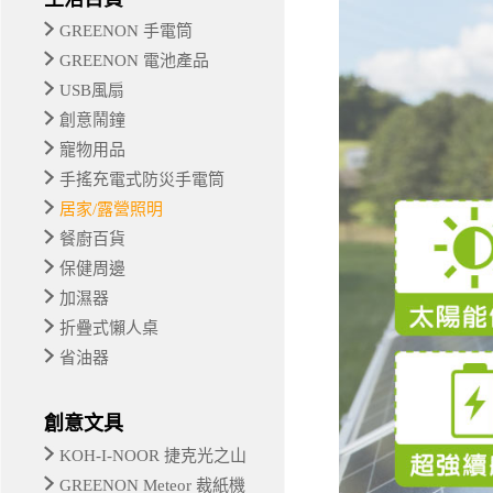
GREENON 手電筒
GREENON 電池產品
USB風扇
創意鬧鐘
寵物用品
手搖充電式防災手電筒
居家/露營照明
餐廚百貨
保健周邊
加濕器
折疊式懶人桌
省油器
創意文具
KOH-I-NOOR 捷克光之山
GREENON Meteor 裁紙機