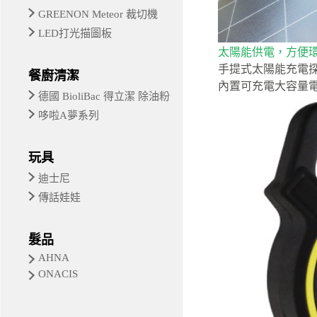
GREENON Meteor 裁切機
LED打光描圖板
太陽能供電，方便
手提式太陽能充電
餐廚清潔
內置可充電大容量電
德國 BioliBac 得立潔 除油粉
哆啦A夢系列
玩具
迪士尼
傳話娃娃
髮品
AHNA
ONACIS