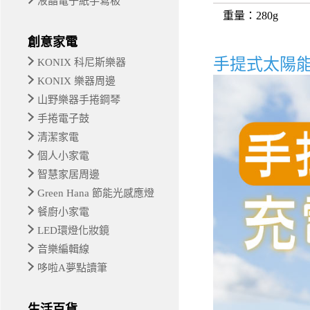
液晶電子紙手寫板
重量
：280g
創意家電
手提式太陽
KONIX 科尼斯樂器
KONIX 樂器周邊
山野樂器手捲鋼琴
手捲電子鼓
清潔家電
個人小家電
智慧家居周邊
Green Hana 節能光感應燈
餐廚小家電
LED環燈化妝鏡
音樂編輯線
哆啦A夢點讀筆
生活百貨