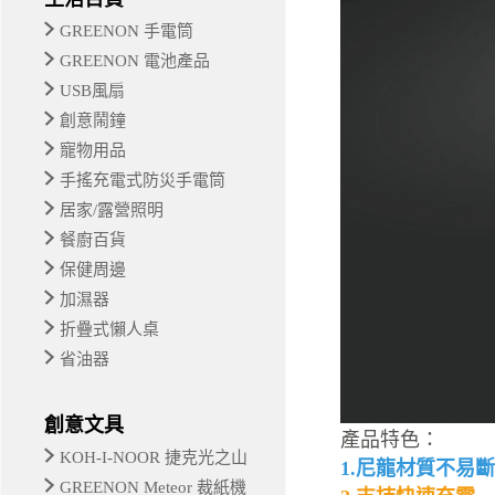
GREENON 手電筒
GREENON 電池產品
USB風扇
創意鬧鐘
寵物用品
手搖充電式防災手電筒
居家/露營照明
餐廚百貨
保健周邊
加濕器
折疊式懶人桌
省油器
創意文具
產品特色：
KOH-I-NOOR 捷克光之山
1.尼龍材質不易
GREENON Meteor 裁紙機