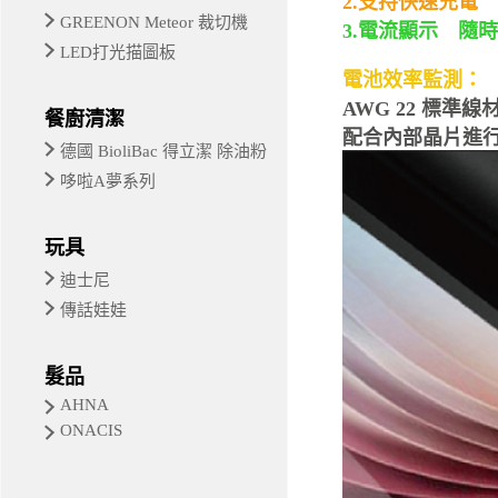
2.支持快速充電
GREENON Meteor 裁切機
3.電流顯示 隨
LED打光描圖板
電池效率監測：
AWG 22 標
餐廚清潔
配合內部晶片進
德國 BioliBac 得立潔 除油粉
哆啦A夢系列
玩具
迪士尼
傳話娃娃
髮品
AHNA
ONACIS