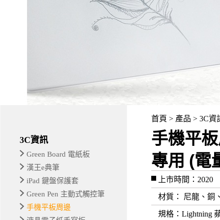
首頁 > 產品 > 3C
手機平
3C資訊
Green Board 電紙板
專用 (
漢王e典筆
上市時間：2020
iPad 鍵盤保護套
Green Pen 主動式觸控筆
材質
： 尼龍、銅、
手機平板周邊
規格
：Lightnin