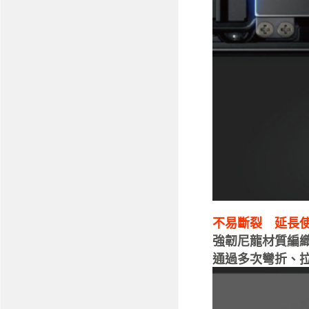
不易斷裂 延長
強韌尼龍材質編
通過多次彎折、