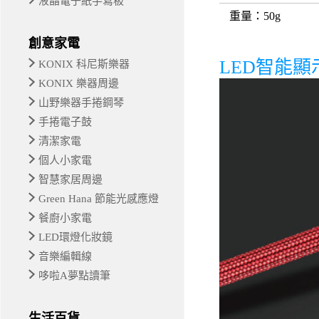
液晶電子紙手寫板
重量
：50g
創意家電
LED智能顯
KONIX 科尼斯樂器
KONIX 樂器周邊
山野樂器手捲鋼琴
手捲電子鼓
清潔家電
個人小家電
智慧家居周邊
Green Hana 節能光感應燈
餐廚小家電
LED環燈化妝鏡
音樂編輯線
哆啦A夢點讀筆
生活百貨