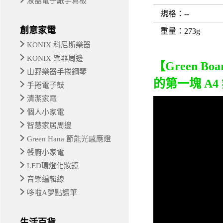
液晶電子紙手寫板
規格
：--
創意家電
重量
：273g
KONIX 科尼斯樂器
KONIX 樂器周邊
【Green 
山野樂器手捲鋼琴
的第一塊 A
手捲電子鼓
清潔家電
個人小家電
智慧家居周邊
Green Hana 節能光感應燈
餐廚小家電
LED環燈化妝鏡
音樂編輯線
哆啦A夢點讀筆
生活百貨