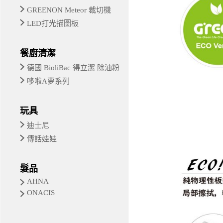
GREENON Meteor 裁切機
LED打光描圖板
餐廚清潔
德國 BioliBac 得立潔 除油粉
哆啦A夢系列
玩具
迪士尼
傳話娃娃
髮品
AHNA
ONACIS