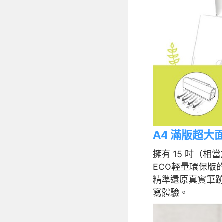
A4 滿版超
擁有 15 吋（相
ECO輕量環保
精準還原真實筆
寫體驗。