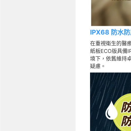
IPX68 防
在重視衛生的醫療
紙板ECO版具備
境下，依舊維持
疑慮。