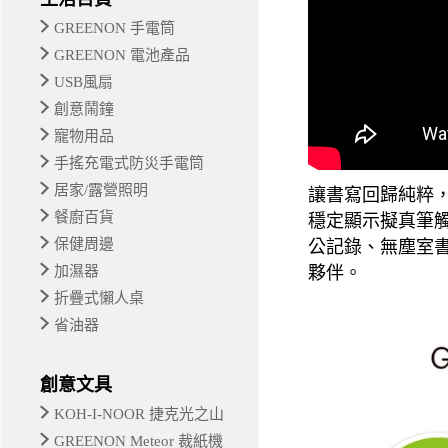
GREENON 手電筒
GREENON 電池產品
USB風扇
創意鬧鐘
寵物用品
手搖充電式防災手電筒
居家/露營照明
讓書寫回歸純粹，讓
餐廚百貨
穩定顯示擬真筆觸
保健周邊
公記錄、無塵室
夥伴。
加濕器
折疊式懶人桌
省油器
創意文具
KOH-I-NOOR 捷克光之山
GREENON Meteor 裁紙機