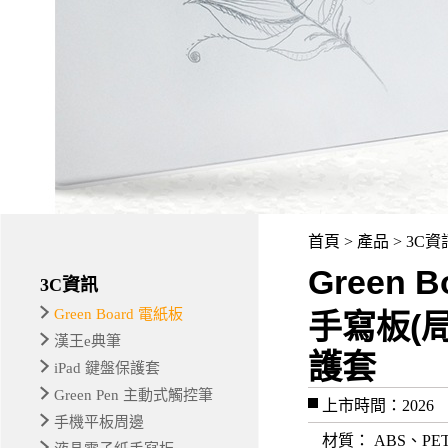
首頁 > 產品 > 3C資訊
Green
3C資訊
Green Board 電紙板
手寫板(
漢王e典筆
護套
iPad 鍵盤保護套
Green Pen 主動式觸控筆
上市時間：2026
手機平板周邊
材質
： ABS、P