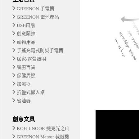
GREENON 手電筒
GREENON 電池產品
USB風扇
創意鬧鐘
寵物用品
手搖充電式防災手電筒
居家/露營照明
餐廚百貨
保健周邊
加濕器
折疊式懶人桌
省油器
創意文具
KOH-I-NOOR 捷克光之山
GREENON Meteor 裁紙機