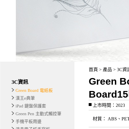
首頁 > 產品 > 3C資訊
Green
3C資訊
Green Board 電紙板
Boar
漢王e典筆
上市時間：2023
iPad 鍵盤保護套
Green Pen 主動式觸控筆
材質
： ABS、P
手機平板周邊