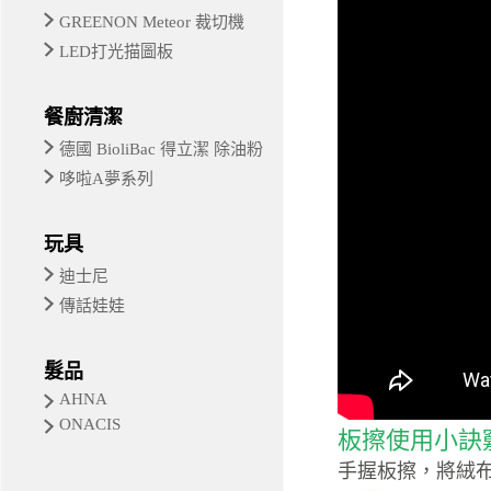
GREENON Meteor 裁切機
LED打光描圖板
餐廚清潔
德國 BioliBac 得立潔 除油粉
哆啦A夢系列
玩具
迪士尼
傳話娃娃
髮品
AHNA
ONACIS
板擦使用小訣
手握板擦，將絨