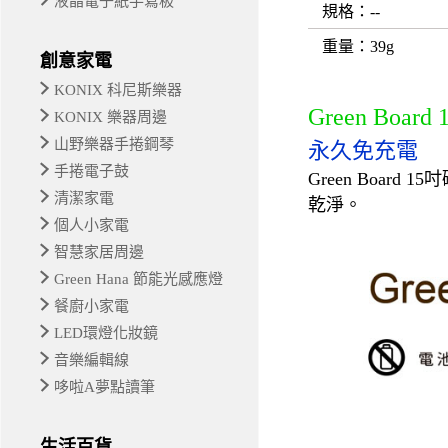
液晶電子紙手寫板
規格
：--
重量
：39g
創意家電
KONIX 科尼斯樂器
Green Bo
KONIX 樂器周邊
山野樂器手捲鋼琴
永久免充電
手捲電子鼓
Green Boa
清潔家電
乾淨。
個人小家電
智慧家居周邊
Green Hana 節能光感應燈
餐廚小家電
LED環燈化妝鏡
音樂編輯線
哆啦A夢點讀筆
生活百貨