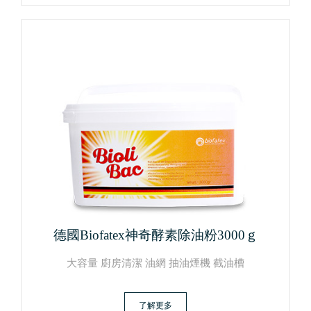
德國Biofatex神奇酵素除油粉3000ｇ
大容量 廚房清潔 油網 抽油煙機 截油槽
了解更多