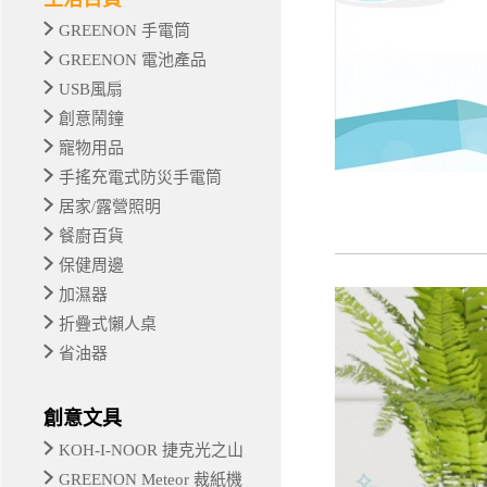
GREENON 手電筒
GREENON 電池產品
USB風扇
創意鬧鐘
寵物用品
手搖充電式防災手電筒
居家/露營照明
餐廚百貨
保健周邊
加濕器
折疊式懶人桌
省油器
創意文具
KOH-I-NOOR 捷克光之山
GREENON Meteor 裁紙機