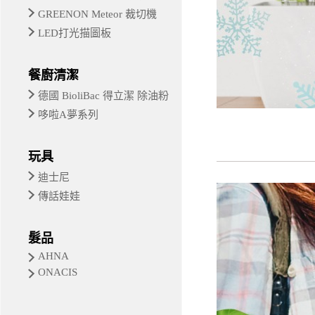
GREENON Meteor 裁切機
LED打光描圖板
餐廚清潔
德國 BioliBac 得立潔 除油粉
哆啦A夢系列
玩具
迪士尼
傳話娃娃
髮品
AHNA
ONACIS