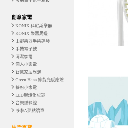
液晶電子紙手寫板
創意家電
KONIX 科尼斯樂器
KONIX 樂器周邊
山野樂器手捲鋼琴
手捲電子鼓
清潔家電
個人小家電
智慧家居周邊
Green Hana 節能光感應燈
餐廚小家電
LED環燈化妝鏡
音樂編輯線
哆啦A夢點讀筆
生活百貨