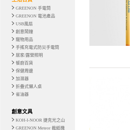
GREENON 手電筒
GREENON 電池產品
USB風扇
創意鬧鐘
寵物用品
手搖充電式防災手電筒
居家/露營照明
餐廚百貨
保健周邊
加濕器
折疊式懶人桌
省油器
創意文具
KOH-I-NOOR 捷克光之山
GREENON Meteor 裁紙機