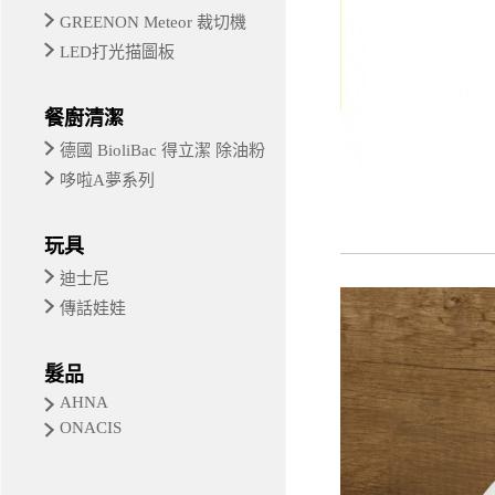
GREENON Meteor 裁切機
LED打光描圖板
餐廚清潔
德國 BioliBac 得立潔 除油粉
哆啦A夢系列
玩具
迪士尼
傳話娃娃
髮品
AHNA
ONACIS