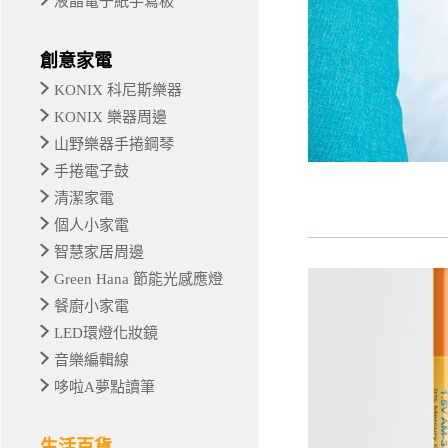
液晶電子紙手寫板
創意家電
KONIX 科尼斯樂器
KONIX 樂器周邊
山野樂器手捲鋼琴
手捲電子鼓
清潔家電
個人小家電
智慧家居周邊
Green Hana 節能光感應燈
餐廚小家電
LED環燈化妝鏡
音樂編輯線
哆啦A夢點讀筆
生活百貨